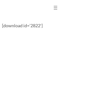
Ga
naar
de
[download id=’2822′]
inhoud