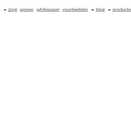
e
zorg
wonen
whitepaper
voorbeelden
blog
product