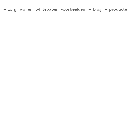
e
zorg
wonen
whitepaper
voorbeelden
blog
product